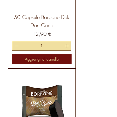
50 Capsule Borbone Dek
Don Carlo
Prezzo
12,90 €
Aggiungi al carrello