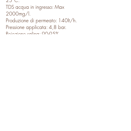
25°C.
TDS acqua in ingresso: Max
2000mg/l.
Produzione di permeato: 140lt/h.
Pressione applicata: 4,8 bar.
Reiezione salina: 90-95%.
Produzione diretta (senza serbatoio).
RICHIEDI INFORMAZIONI
Modulo di iscrizione
Invia