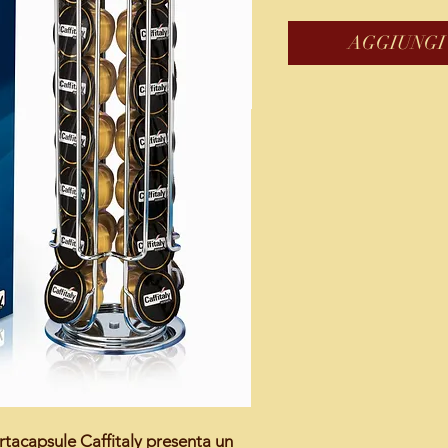
AGGIUNGI
rtacapsule Caffitaly
presenta un