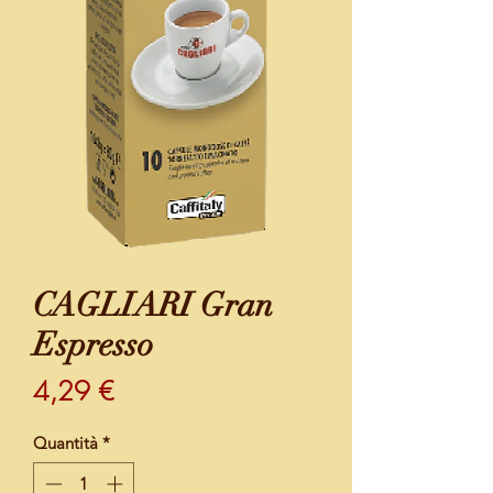
CAGLIARI Gran
Espresso
Prezzo
4,29 €
Quantità
*